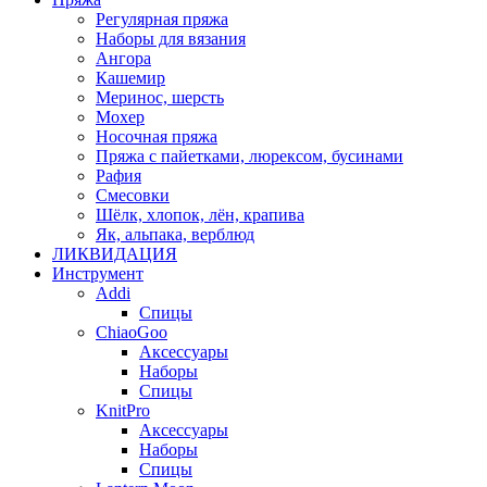
Регулярная пряжа
Наборы для вязания
Ангора
Кашемир
Меринос, шерсть
Мохер
Носочная пряжа
Пряжа с пайетками, люрексом, бусинами
Рафия
Смесовки
Шёлк, хлопок, лён, крапива
Як, альпака, верблюд
ЛИКВИДАЦИЯ
Инструмент
Addi
Спицы
ChiaoGoo
Аксессуары
Наборы
Спицы
KnitPro
Аксессуары
Наборы
Спицы