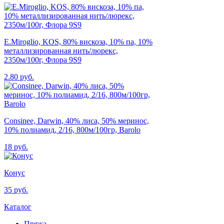
E.Miroglio, KOS, 80% вискоза, 10% па, 10%
металлизированная нить/люрекс,
2350м/100г, Флора 9S9
2.80 руб.
Consinee, Darwin, 40% лиса, 50% меринос,
10% полиамид, 2/16, 800м/100гр, Barolo
18 руб.
Конус
35 руб.
Каталог
Пряжа