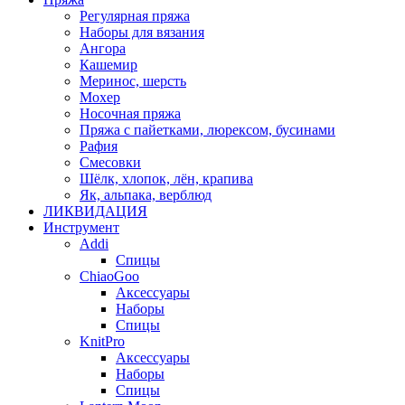
Регулярная пряжа
Наборы для вязания
Ангора
Кашемир
Меринос, шерсть
Мохер
Носочная пряжа
Пряжа с пайетками, люрексом, бусинами
Рафия
Смесовки
Шёлк, хлопок, лён, крапива
Як, альпака, верблюд
ЛИКВИДАЦИЯ
Инструмент
Addi
Спицы
ChiaoGoo
Аксессуары
Наборы
Спицы
KnitPro
Аксессуары
Наборы
Спицы