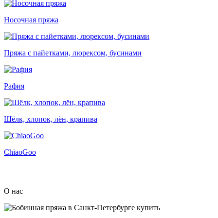
Носочная пряжа
Пряжа с пайетками, люрексом, бусинами
Рафия
Шёлк, хлопок, лён, крапива
ChiaoGoo
О нас