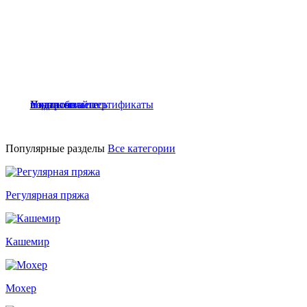
НОВИНКИ
ПАЙЕТКИ НА ХЛОПКЕ
Подарочные сертификаты
Telegram-канал
Узнать больше
в каталог
Подарочные сертификаты
подписывайтесь
Популярные разделы
Все категории
Регулярная пряжа
Кашемир
Мохер