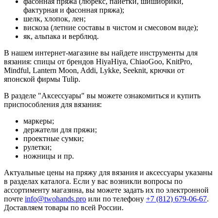
фасонная пряжа (люрекс, пайетки, шишибрики,
фактурная и фасонная пряжа);
шелк, хлопок, лен;
вискоза (летние составы в чистом и смесовом виде);
як, альпака и верблюд.
В нашем интернет-магазине вы найдете инструменты для
вязания: спицы от брендов HiyaHiya, ChiaoGoo, KnitPro,
Mindful, Lantern Moon, Addi, Lykke, Seeknit, крючки от
японской фирмы Tulip.
В разделе "Аксессуары" вы можете ознакомиться и купить
приспособления для вязания:
маркеры;
держатели для пряжи;
проектные сумки;
рулетки;
ножницы и пр.
Актуальные цены на пряжу для вязания и аксессуары указаны
в разделах каталога. Если у вас возникли вопросы по
ассортименту магазина, вы можете задать их по электронной
почте
info@twohands.pro
или по телефону
+7 (812) 679-06-67
.
Доставляем товары по всей России.