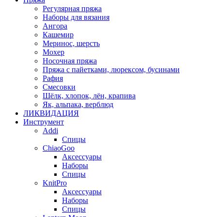
Регулярная пряжа
Наборы для вязания
Ангора
Кашемир
Меринос, шерсть
Мохер
Носочная пряжа
Пряжа с пайетками, люрексом, бусинами
Рафия
Смесовки
Шёлк, хлопок, лён, крапива
Як, альпака, верблюд
ЛИКВИДАЦИЯ
Инструмент
Addi
Спицы
ChiaoGoo
Аксессуары
Наборы
Спицы
KnitPro
Аксессуары
Наборы
Спицы