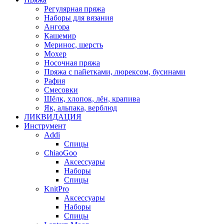
Регулярная пряжа
Наборы для вязания
Ангора
Кашемир
Меринос, шерсть
Мохер
Носочная пряжа
Пряжа с пайетками, люрексом, бусинами
Рафия
Смесовки
Шёлк, хлопок, лён, крапива
Як, альпака, верблюд
ЛИКВИДАЦИЯ
Инструмент
Addi
Спицы
ChiaoGoo
Аксессуары
Наборы
Спицы
KnitPro
Аксессуары
Наборы
Спицы