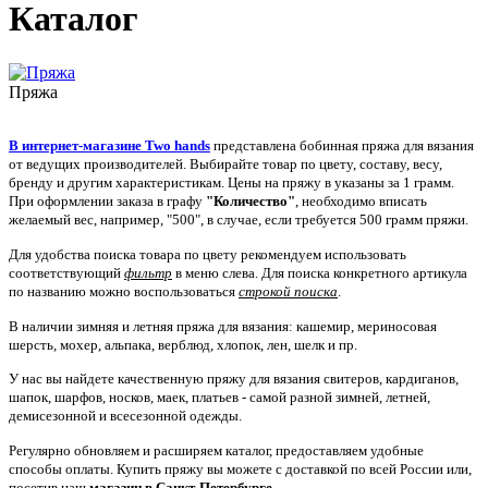
Каталог
Пряжа
В интернет-магазине Two hands
представлена бобинная пряжа для вязания
от ведущих производителей. Выбирайте товар по цвету, составу, весу,
бренду и другим характеристикам. Цены на пряжу в указаны за 1 грамм.
При оформлении заказа в графу
"Количество"
, необходимо вписать
желаемый вес, например, "500", в случае, если требуется 500 грамм пряжи.
Для удобства поиска товара по цвету рекомендуем использовать
соответствующий
фильтр
в меню слева. Для поиска конкретного артикула
по названию можно воспользоваться
строкой поиска
.
В наличии зимняя и летняя пряжа для вязания: кашемир, мериносовая
шерсть, мохер, альпака, верблюд, хлопок, лен, шелк и пр.
У нас вы найдете качественную пряжу для вязания свитеров, кардиганов,
шапок, шарфов, носков, маек, платьев - самой разной зимней, летней,
демисезонной и всесезонной одежды.
Регулярно обновляем и расширяем каталог, предоставляем удобные
способы оплаты. Купить пряжу вы можете с доставкой по всей России или,
посетив наш
магазин в
Санкт-Петербурге
.