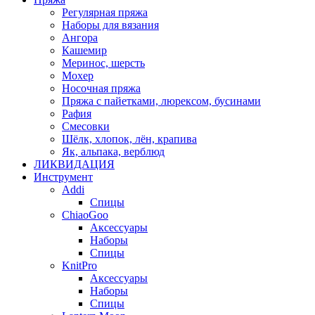
Регулярная пряжа
Наборы для вязания
Ангора
Кашемир
Меринос, шерсть
Мохер
Носочная пряжа
Пряжа с пайетками, люрексом, бусинами
Рафия
Смесовки
Шёлк, хлопок, лён, крапива
Як, альпака, верблюд
ЛИКВИДАЦИЯ
Инструмент
Addi
Спицы
ChiaoGoo
Аксессуары
Наборы
Спицы
KnitPro
Аксессуары
Наборы
Спицы