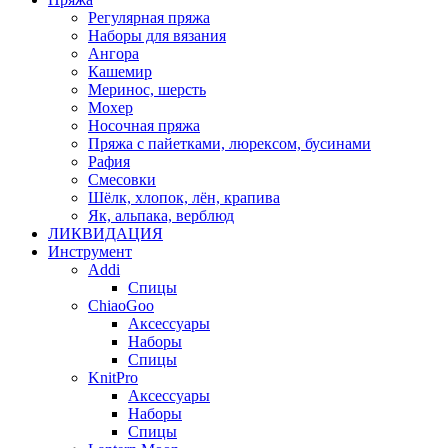
Регулярная пряжа
Наборы для вязания
Ангора
Кашемир
Меринос, шерсть
Мохер
Носочная пряжа
Пряжа с пайетками, люрексом, бусинами
Рафия
Смесовки
Шёлк, хлопок, лён, крапива
Як, альпака, верблюд
ЛИКВИДАЦИЯ
Инструмент
Addi
Спицы
ChiaoGoo
Аксессуары
Наборы
Спицы
KnitPro
Аксессуары
Наборы
Спицы