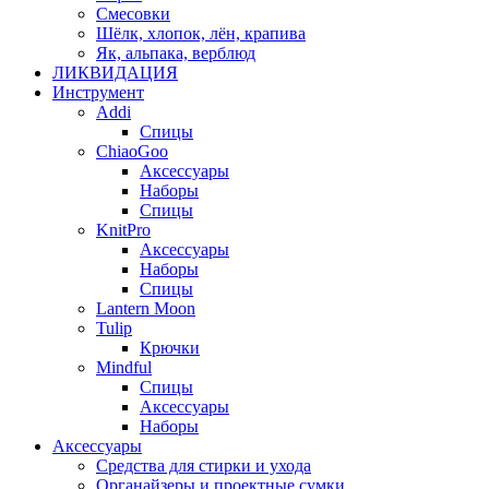
Смесовки
Шёлк, хлопок, лён, крапива
Як, альпака, верблюд
ЛИКВИДАЦИЯ
Инструмент
Addi
Спицы
ChiaoGoo
Аксессуары
Наборы
Спицы
KnitPro
Аксессуары
Наборы
Спицы
Lantern Moon
Tulip
Крючки
Mindful
Спицы
Аксессуары
Наборы
Аксессуары
Средства для стирки и ухода
Органайзеры и проектные сумки