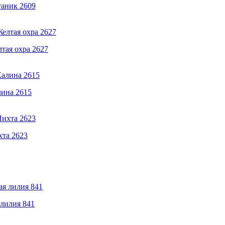
таник 2609
лтая охра 2627
лина 2615
хта 2623
 лилия 841