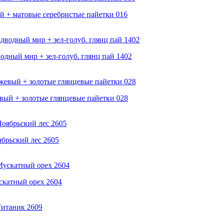
ый + матовые серебристые пайетки 016
водный мир + зел-голуб. глянц пай 1402
евый + золотые глянцевые пайетки 028
ябрьский лес 2605
ускатный орех 2604