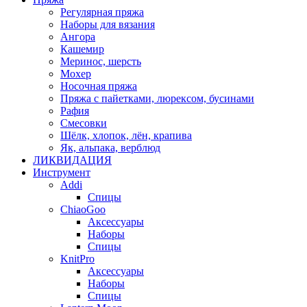
Регулярная пряжа
Наборы для вязания
Ангора
Кашемир
Меринос, шерсть
Мохер
Носочная пряжа
Пряжа с пайетками, люрексом, бусинами
Рафия
Смесовки
Шёлк, хлопок, лён, крапива
Як, альпака, верблюд
ЛИКВИДАЦИЯ
Инструмент
Addi
Спицы
ChiaoGoo
Аксессуары
Наборы
Спицы
KnitPro
Аксессуары
Наборы
Спицы