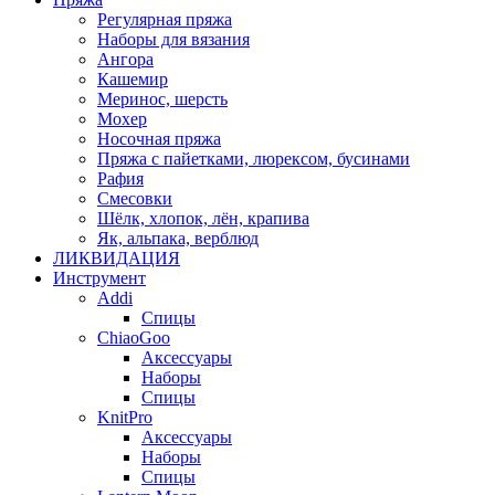
Регулярная пряжа
Наборы для вязания
Ангора
Кашемир
Меринос, шерсть
Мохер
Носочная пряжа
Пряжа с пайетками, люрексом, бусинами
Рафия
Смесовки
Шёлк, хлопок, лён, крапива
Як, альпака, верблюд
ЛИКВИДАЦИЯ
Инструмент
Addi
Спицы
ChiaoGoo
Аксессуары
Наборы
Спицы
KnitPro
Аксессуары
Наборы
Спицы