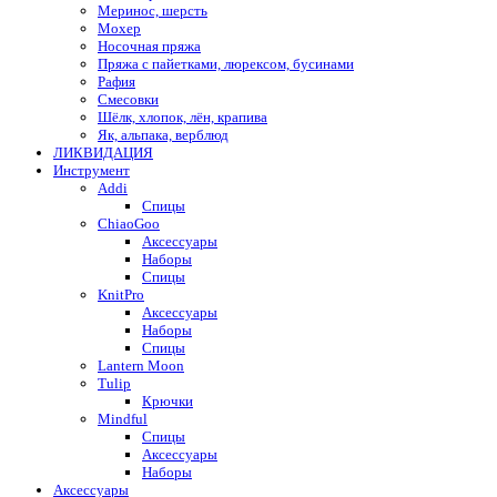
Меринос, шерсть
Мохер
Носочная пряжа
Пряжа с пайетками, люрексом, бусинами
Рафия
Смесовки
Шёлк, хлопок, лён, крапива
Як, альпака, верблюд
ЛИКВИДАЦИЯ
Инструмент
Addi
Спицы
ChiaoGoo
Аксессуары
Наборы
Спицы
KnitPro
Аксессуары
Наборы
Спицы
Lantern Moon
Tulip
Крючки
Mindful
Спицы
Аксессуары
Наборы
Аксессуары