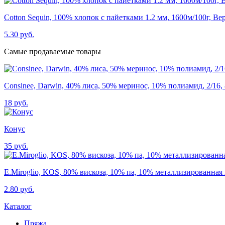
Cotton Sequin, 100% хлопок с пайетками 1.2 мм, 1600м/100г, Ве
5.30 руб.
Самые продаваемые товары
Consinee, Darwin, 40% лиса, 50% меринос, 10% полиамид, 2/16, 
18 руб.
Конус
35 руб.
E.Miroglio, KOS, 80% вискоза, 10% па, 10% металлизированная 
2.80 руб.
Каталог
Пряжа