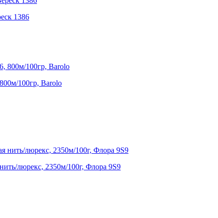
реск 1386
800м/100гр, Barolo
нить/люрекс, 2350м/100г, Флора 9S9