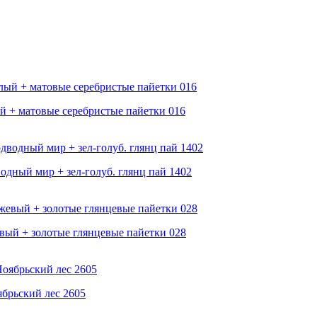
ый + матовые серебристые пайетки 016
водный мир + зел-голуб. глянц пай 1402
евый + золотые глянцевые пайетки 028
ябрьский лес 2605