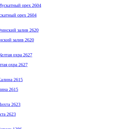
ускатный орех 2604
инский залив 2620
лтая охра 2627
лина 2615
хта 2623