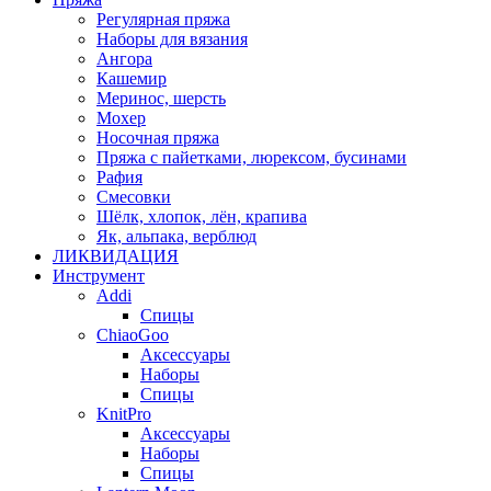
Регулярная пряжа
Наборы для вязания
Ангора
Кашемир
Меринос, шерсть
Мохер
Носочная пряжа
Пряжа с пайетками, люрексом, бусинами
Рафия
Смесовки
Шёлк, хлопок, лён, крапива
Як, альпака, верблюд
ЛИКВИДАЦИЯ
Инструмент
Addi
Спицы
ChiaoGoo
Аксессуары
Наборы
Спицы
KnitPro
Аксессуары
Наборы
Спицы