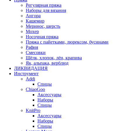
Регулярная пряжа
Наборы для вязания
Ангора
Кашемир
Меринос, шерсть
Мохер
Носочная пряжа
Пряжа с пайетками, люрексом, бусинами
Рафия
Смесовки
Шёлк, хлопок, лён, крапива
Як, альпака, верблюд
ЛИКВИДАЦИЯ
Инструмент
Addi
Спицы
ChiaoGoo
Аксессуары
Наборы
Спицы
KnitPro
Аксессуары
Наборы
Спицы