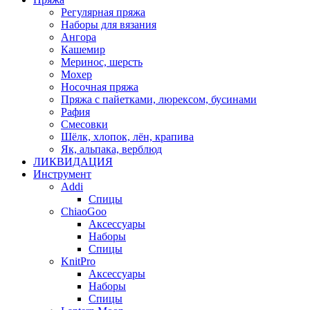
Регулярная пряжа
Наборы для вязания
Ангора
Кашемир
Меринос, шерсть
Мохер
Носочная пряжа
Пряжа с пайетками, люрексом, бусинами
Рафия
Смесовки
Шёлк, хлопок, лён, крапива
Як, альпака, верблюд
ЛИКВИДАЦИЯ
Инструмент
Addi
Спицы
ChiaoGoo
Аксессуары
Наборы
Спицы
KnitPro
Аксессуары
Наборы
Спицы