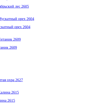
ябрьский лес 2605
ускатный орех 2604
таник 2609
лтая охра 2627
лина 2615