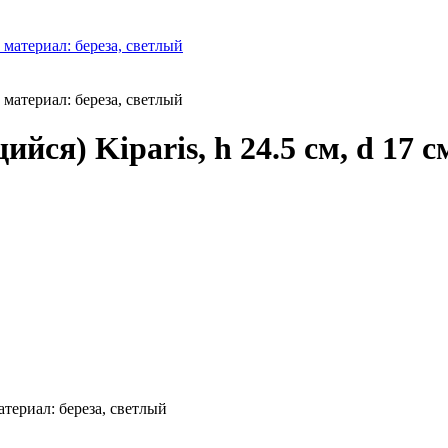
ся) Kiparis, h 24.5 см, d 17 с
атериал: береза, светлый