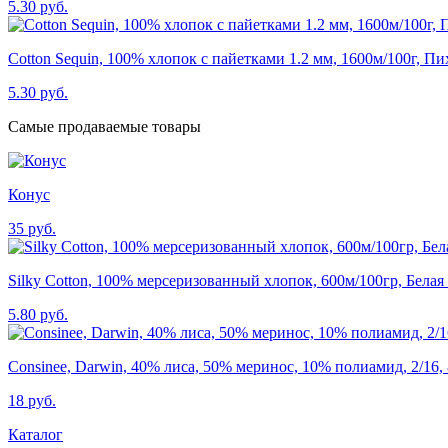
5.30 руб.
Cotton Sequin, 100% хлопок с пайетками 1.2 мм, 1600м/100г, Пи
5.30 руб.
Самые продаваемые товары
Конус
35 руб.
Silky Cotton, 100% мерсеризованный хлопок, 600м/100гр, Белая
5.80 руб.
Consinee, Darwin, 40% лиса, 50% меринос, 10% полиамид, 2/16, 
18 руб.
Каталог