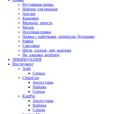
Регулярная пряжа
Наборы для вязания
Ангора
Кашемир
Меринос, шерсть
Мохер
Носочная пряжа
Пряжа с пайетками, люрексом, бусинами
Рафия
Смесовки
Шёлк, хлопок, лён, крапива
Як, альпака, верблюд
ЛИКВИДАЦИЯ
Инструмент
Addi
Спицы
ChiaoGoo
Аксессуары
Наборы
Спицы
KnitPro
Аксессуары
Наборы
Спицы